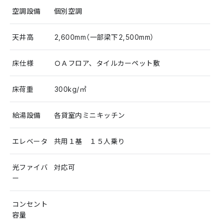
空調設備
個別空調
天井高
2,600mm（一部梁下2,500mm）
床仕様
ＯＡフロア、タイルカーペット敷
床荷重
300kg/㎡
給湯設備
各貸室内ミニキッチン
エレベータ
共用１基 １５人乗り
光ファイバ
対応可
ー
コンセント
容量