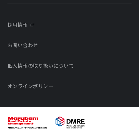
会社概要
学校・教育施設
学校・教育施設
事業所・アクセス
不動産開発をご検討の方へ
採用情報
沿革
お問い合わせ
物件をお探しの方向け
当社のサステナビリティに関する取り組み
個人情報の取り扱いについて
オフィス・店舗をお探しの方へ
電子公告
社宅・社員寮をお探しの方へ
オンラインポリシー
サービスで探す
不動産コンサルティング