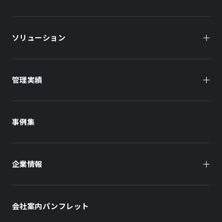
ソリューション
管理実績
オーナー様向け
商業施設
商業施設
事例集
オフィスビル
オフィスビル
企業情報
住まい（賃貸住宅）
住まい（社宅・賃貸住宅）
社長メッセージ
ホテル
ホテル
会社案内パンフレット