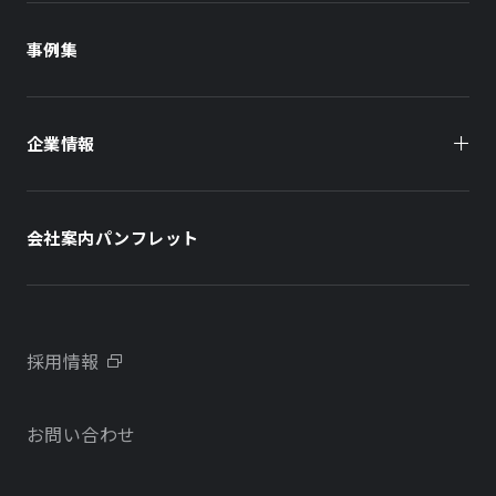
商業施設
商業施設
事例集
オフィスビル
オフィスビル
企業情報
住まい（賃貸住宅）
住まい（社宅・賃貸住宅）
社長メッセージ
ホテル
ホテル
会社案内パンフレット
会社概要
学校・教育施設
学校・教育施設
事業所・アクセス
不動産開発をご検討の方へ
採用情報
沿革
お問い合わせ
物件をお探しの方向け
当社のサステナビリティに関する取り組み