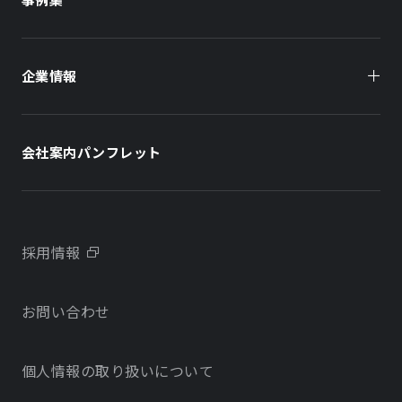
オフィスビル
オフィスビル
企業情報
住まい（賃貸住宅）
住まい（社宅・賃貸住宅）
社長メッセージ
ホテル
ホテル
会社案内パンフレット
会社概要
学校・教育施設
学校・教育施設
事業所・アクセス
不動産開発をご検討の方へ
採用情報
沿革
お問い合わせ
物件をお探しの方向け
当社のサステナビリティに関する取り組み
個人情報の取り扱いについて
オフィス・店舗をお探しの方へ
電子公告