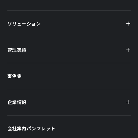
ソリューション
管理実績
オーナー様向け
商業施設
商業施設
事例集
オフィスビル
オフィスビル
企業情報
住まい（賃貸住宅）
住まい（社宅・賃貸住宅）
社長メッセージ
ホテル
ホテル
会社案内パンフレット