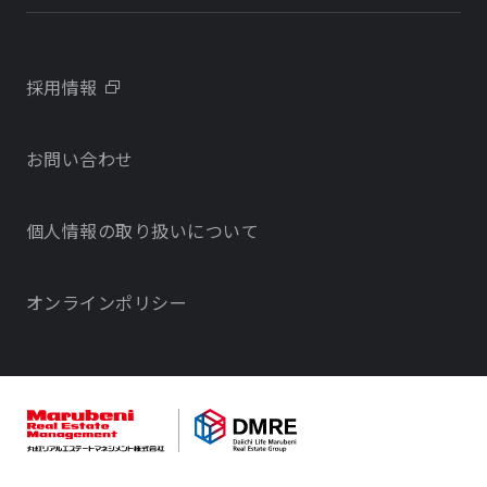
会社概要
学校・教育施設
学校・教育施設
事業所・アクセス
不動産開発をご検討の方へ
採用情報
沿革
お問い合わせ
物件をお探しの方向け
当社のサステナビリティに関する取り組み
個人情報の取り扱いについて
オフィス・店舗をお探しの方へ
電子公告
社宅・社員寮をお探しの方へ
オンラインポリシー
サービスで探す
不動産コンサルティング