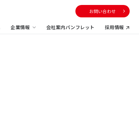
お問い合わせ
集
企業情報
会社案内パンフレット
採用情報
向け
サービスから探す
校・教育施設
社のサステナビリティに
電子公告
する取り組み
不動産コンサルティング
方
ビルマネジメント
プロパティマネジメント
コンストラクションマネジメント・