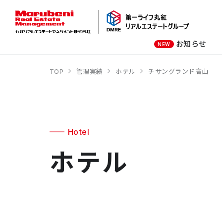
お知らせ
NEW
TOP
管理実績
ホテル
チサングランド高山
オーナー様向け
商業施設
社長メッセージ
オフィスビル
会社概要
商業施設
オフィスビル
Hotel
ホテル
ホテル
学校・教育施設