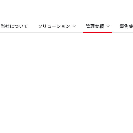
当社について
ソリューション
管理実績
事例
物件をお探しの方
住まい（賃貸住宅）
事業所・アクセス
ホテル
沿革
学
当
関
住まい（社宅・賃貸住宅）
オフィス・店舗をお探しの
不動産開発をご検討の方へ
社宅・社員寮をお探しの方