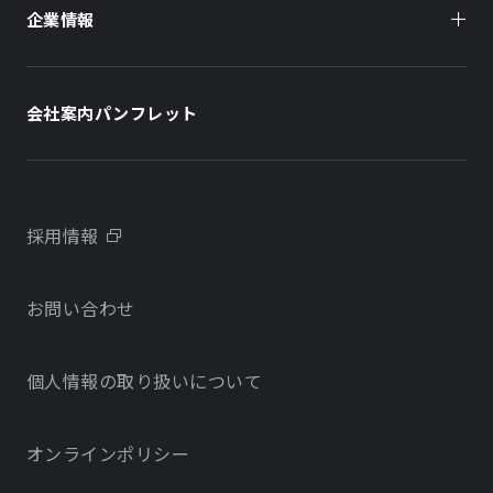
企業情報
住まい（賃貸住宅）
住まい（社宅・賃貸住宅）
社長メッセージ
ホテル
ホテル
会社案内パンフレット
会社概要
学校・教育施設
学校・教育施設
事業所・アクセス
不動産開発をご検討の方へ
採用情報
沿革
お問い合わせ
物件をお探しの方向け
当社のサステナビリティに関する取り組み
個人情報の取り扱いについて
オフィス・店舗をお探しの方へ
電子公告
社宅・社員寮をお探しの方へ
オンラインポリシー