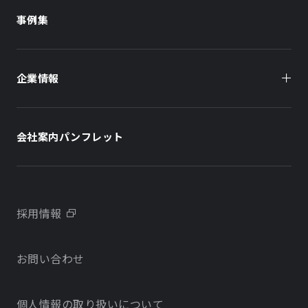
商業施設
商業施設
事例集
オフィスビル
オフィスビル
企業情報
住まい（賃貸住宅）
住まい（社宅・賃貸住宅）
社長メッセージ
ホテル
ホテル
会社案内パンフレット
会社概要
学校・教育施設
学校・教育施設
事業所・アクセス
不動産開発をご検討の方へ
採用情報
沿革
お問い合わせ
物件をお探しの方向け
当社のサステナビリティに関する取り組み
個人情報の取り扱いについて
オフィス・店舗をお探しの方へ