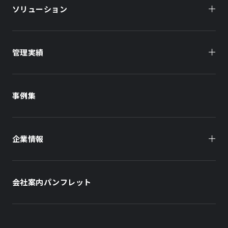
ソリューション
管理実績
オーナー様向け
商業施設
商業施設
事例集
オフィスビル
オフィスビル
企業情報
住まい（賃貸住宅）
住まい（社宅・賃貸住宅）
社長メッセージ
ホテル
ホテル
会社案内パンフレット
会社概要
学校・教育施設
学校・教育施設
事業所・アクセス