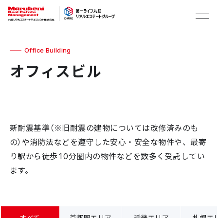
Office Building
オフィスビル
新耐震基準（※旧耐震の建物については改修済みのも
の）や消防法などを遵守した安心・安全な物件や、最寄
り駅から徒歩10分圏内の物件などを数多く受託してい
ます。
すべて
首都圏エリア
近畿エリア
札幌エ